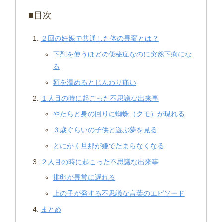
■目次
２回の妊娠で共通した体の異変とは？
下剤を使うほどの便秘症なのに突然下痢にな
る
額を温めるとじんわり痛い
１人目の時に起こった不思議な出来事
やたらと身の回りに蜘蛛（クモ）が現れる
３歳ぐらいの子供と遊ぶ夢を見る
とにかく旦那が嫌でたまらなくなる
２人目の時に起こった不思議な出来事
排卵が異常に遅れる
上の子が発する不思議な言葉のエピソード
まとめ