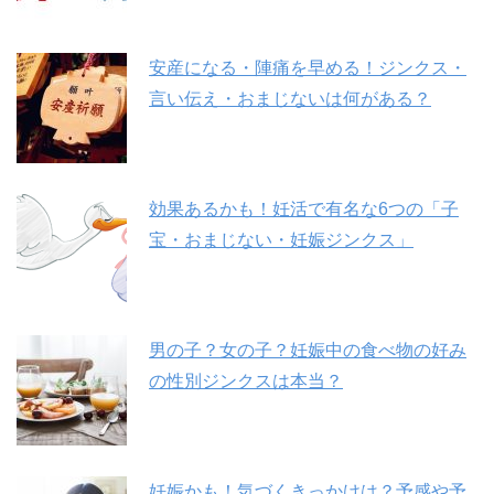
安産になる・陣痛を早める！ジンクス・
言い伝え・おまじないは何がある？
効果あるかも！妊活で有名な6つの「子
宝・おまじない・妊娠ジンクス」
男の子？女の子？妊娠中の食べ物の好み
の性別ジンクスは本当？
妊娠かも！気づくきっかけは？予感や予