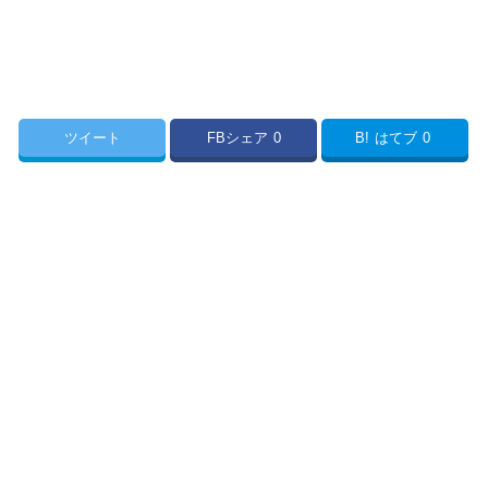
ツイート
FBシェア
0
B!
はてブ
0