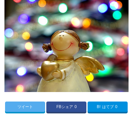
ツイート
FBシェア
0
B!
はてブ
0