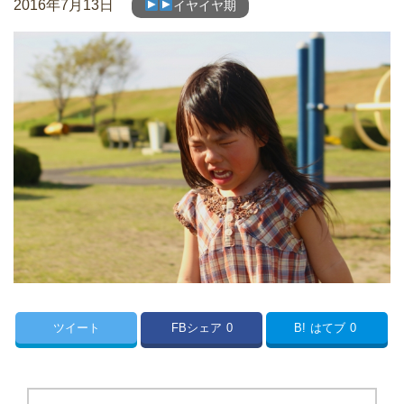
2016年7月13日
イヤイヤ期
ツイート
FBシェア
0
B!
はてブ
0