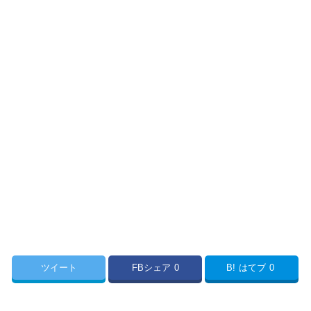
ツイート
FBシェア
0
B!
はてブ
0