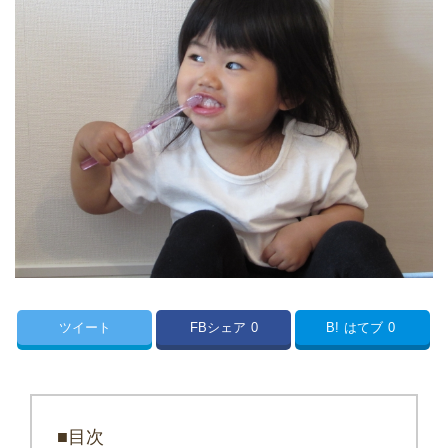
ツイート
FBシェア
0
B!
はてブ
0
■目次