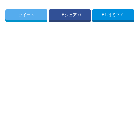
ツイート
FBシェア
0
B!
はてブ
0