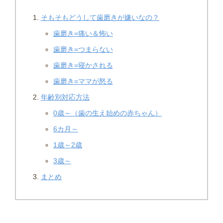
そもそもどうして歯磨きが嫌いなの？
歯磨き=痛い＆怖い
歯磨き=つまらない
歯磨き=寝かされる
歯磨き=ママが怒る
年齢別対応方法
0歳～（歯の生え始めの赤ちゃん）
6カ月～
1歳～2歳
3歳～
まとめ