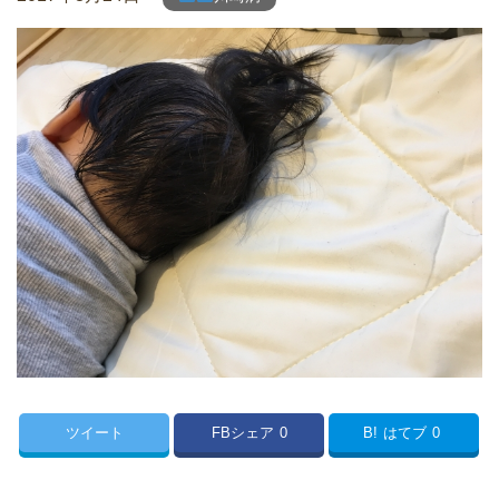
ツイート
FBシェア
0
B!
はてブ
0