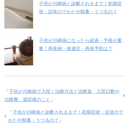
子供が川崎病と診断されるまで！初期症
状・症状のでかたや順番・うつるの？
子供が川崎病になったら経過・予後が重
要！再発例・後遺症・再発予防は？
「
子供が川崎病で入院！治療方法と治療薬、入院日数や
治療費、退院後のこと
」
「
子供が川崎病と診断されるまで！初期症状・症状ので
かたや順番・うつるの？
」