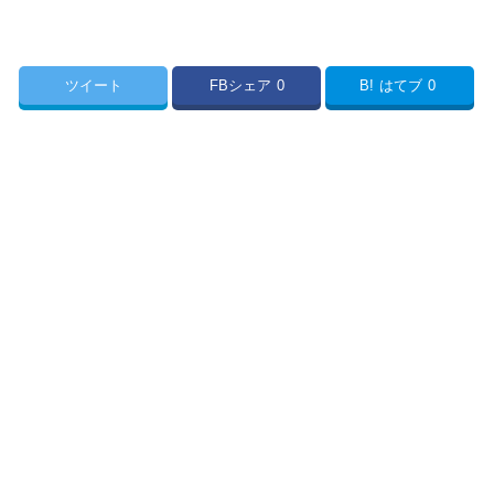
ツイート
FBシェア
0
B!
はてブ
0