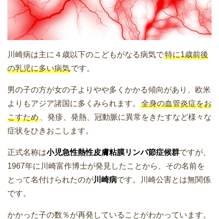
川崎病は主に４歳以下のこどもがなる病気で
特に1歳前後
の乳児に多い病気
です。
男の子の方が女の子よりやや多くかかる傾向があり、欧米
よりもアジア諸国に多くみられます。
全身の血管炎症をお
こすため
、発疹、発熱、冠動脈に異常をきたすなど様々な
症状をひきおこします。
正式名称は
小児急性熱性皮膚粘膜リンパ節症候群
ですが、
1967年に川崎富作博士が発見したことから、その名前を
とって名付けられたのが
川崎病
です。川崎公害とは無関係
です。
かかった子の数％が再発していることがわかっています。