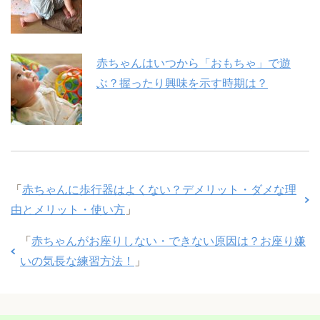
赤ちゃんはいつから「おもちゃ」で遊
ぶ？握ったり興味を示す時期は？
「
赤ちゃんに歩行器はよくない？デメリット・ダメな理
由とメリット・使い方
」
「
赤ちゃんがお座りしない・できない原因は？お座り嫌
いの気長な練習方法！
」