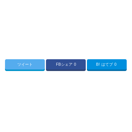
ツイート
FBシェア
0
B!
はてブ
0