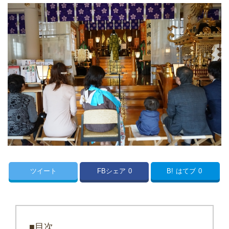
ツイート
FBシェア
0
B!
はてブ
0
■目次