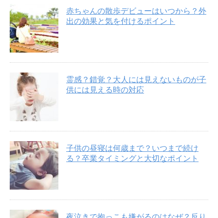
赤ちゃんの散歩デビューはいつから？外
出の効果と気を付けるポイント
霊感？錯覚？大人には見えないものが子
供には見える時の対応
子供の昼寝は何歳まで？いつまで続け
る？卒業タイミングと大切なポイント
夜泣きで抱っこも嫌がるのはなぜ？反り