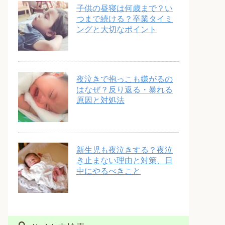
子供の昼寝は何歳まで？い
つまで続ける？卒業タイミ
ングと大切なポイント
夜泣きで抱っこも嫌がるの
はなぜ？反り返る・暴れる
原因と対処法
新生児も夜泣きする？夜泣
き止まない理由と対策、日
中にやるべきこと