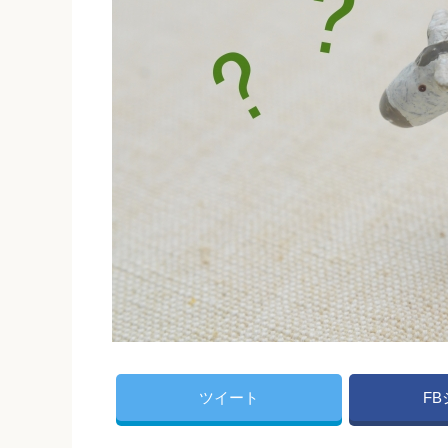
ツイート
F