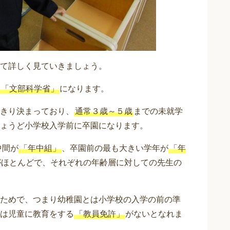
て詳しく見ていきましょう。
「文部科学省」
になります。
きり決まっており、
通常３歳～５歳
までの未就学
ょうど小学校入学前に卒園になります。
中間が
「年中組」
、卒園前の最も大きい学年が
「年
がほとんどで、それぞれの年齢層に対しての先生の
ためで、つまり幼稚園とは小学校の入学の前の準
は児童に教育をする
「教員免許」
がないとなれま