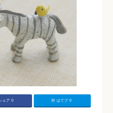
Bシェア
0
B!
はてブ
0