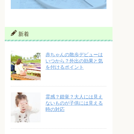
新着
赤ちゃんの散歩デビューは
いつから？外出の効果と気
を付けるポイント
霊感？錯覚？大人には見え
ないものが子供には見える
時の対応