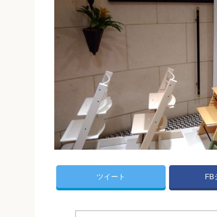
ツイート
F