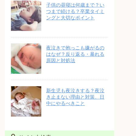
子供の昼寝は何歳まで？い
つまで続ける？卒業タイミ
ングと大切なポイント
夜泣きで抱っこも嫌がるの
はなぜ？反り返る・暴れる
原因と対処法
新生児も夜泣きする？夜泣
き止まない理由と対策、日
中にやるべきこと