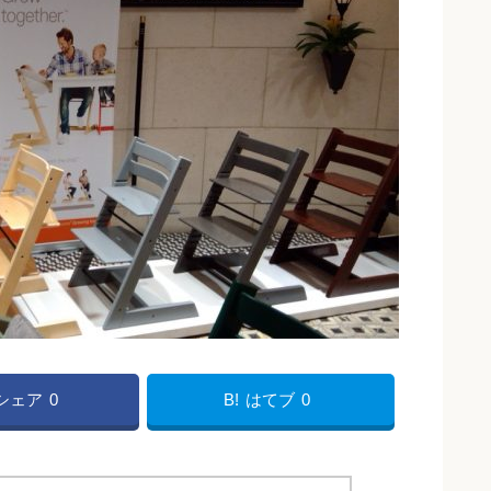
Bシェア
0
B!
はてブ
0