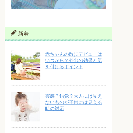
新着
赤ちゃんの散歩デビューは
いつから？外出の効果と気
を付けるポイント
霊感？錯覚？大人には見え
ないものが子供には見える
時の対応