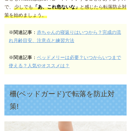
で、
少しでも
「あ、これ危ないな」
と感じたら転落防止対
策を始めましょう。
※関連記事：
赤ちゃんの寝返りはいつから？完成の流
れ月齢目安、注意点と練習方法
※関連記事：
ベッドメリーは必要？いつからいつまで
使える？人気やオススメは？
柵(ベッドガード)で転落を防止対
策!