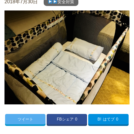
2018年7月30日
安全対策
ツイート
FBシェア
0
B!
はてブ
0