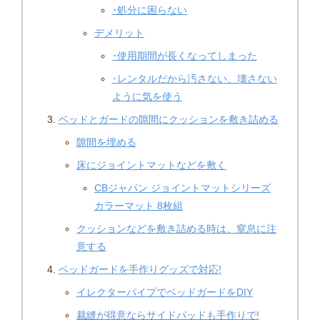
･処分に困らない
デメリット
･使用期間が長くなってしまった
･レンタルだから汚さない、壊さない
ように気を使う
ベッドとガードの隙間にクッションを敷き詰める
隙間を埋める
床にジョイントマットなどを敷く
CBジャパン ジョイントマットシリーズ
カラーマット 8枚組
クッションなどを敷き詰める時は、窒息に注
意する
ベッドガードを手作りグッズで対応!
イレクターパイプでベッドガードをDIY
裁縫が得意ならサイドパッドも手作りで!