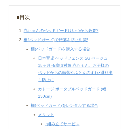
■目次
赤ちゃんのベッドガードはいつから必要?
柵(ベッドガード)で転落を防止対策!
柵(ベッドガード)を購入する場合
日本育児 ベッドフェンス SG ベージュ
18ヶ月~5歳頃対象 赤ちゃん、お子様の
ベッドからの転落やふとんのずれ･蹴り出
し防止に
カトージ ポータブルベッドガード (幅
130cm)
柵(ベッドガード)をレンタルする場合
メリット
･組み立てサービス