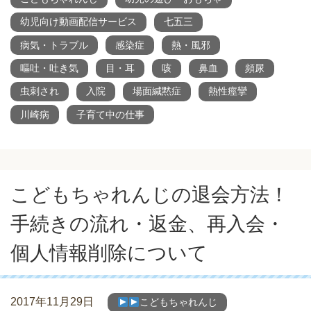
幼児向け動画配信サービス
七五三
病気・トラブル
感染症
熱・風邪
嘔吐・吐き気
目・耳
咳
鼻血
頻尿
虫刺され
入院
場面緘黙症
熱性痙攣
川崎病
子育て中の仕事
こどもちゃれんじの退会方法！
手続きの流れ・返金、再入会・
個人情報削除について
2017年11月29日
こどもちゃれんじ