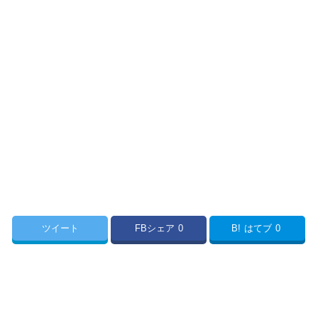
ツイート
FBシェア
0
B!
はてブ
0