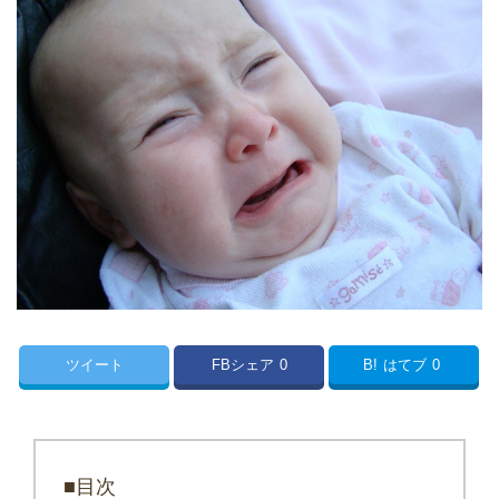
ツイート
FBシェア
0
B!
はてブ
0
■目次