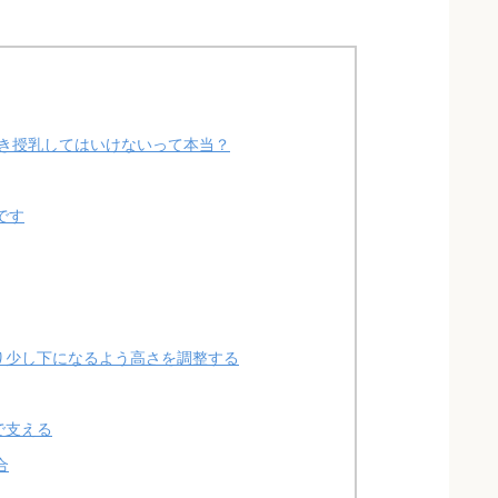
き授乳してはいけないって本当？
です
り少し下になるよう高さを調整する
で支える
合