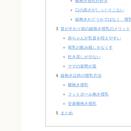
横抱き授乳が好き
口の高さがしっくりこない
縦抱きかどうかではなく、授
首がすわり前の縦抱き授乳のメリット
赤ちゃんが乳首を咥えやすい
母乳の飲み残しをなくす
吐き戻しが少ない
ママの姿勢が楽
縦抱き以外の授乳方法
横抱き授乳
フットボール抱き授乳
交差横抱き授乳
まとめ