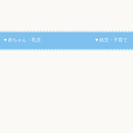
▼赤ちゃん・乳児
▼幼児・子育て