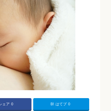
Bシェア
0
B!
はてブ
0