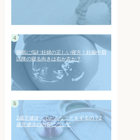
睡眠に悩む妊婦の正しい寝方！妊娠中期
以降の寝る向きは右か左か？
2歳児健診ってどんなことをするの？2
歳児健診の内容について