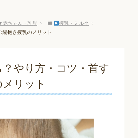
▼赤ちゃん・乳児
授乳・ミルク
の縦抱き授乳のメリット
ら？やり方・コツ・首す
のメリット