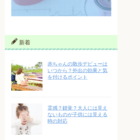
新着
赤ちゃんの散歩デビューは
いつから？外出の効果と気
を付けるポイント
霊感？錯覚？大人には見え
ないものが子供には見える
時の対応