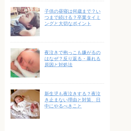
子供の昼寝は何歳まで？い
つまで続ける？卒業タイミ
ングと大切なポイント
夜泣きで抱っこも嫌がるの
はなぜ？反り返る・暴れる
原因と対処法
新生児も夜泣きする？夜泣
き止まない理由と対策、日
中にやるべきこと