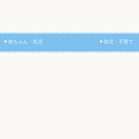
▼赤ちゃん・乳児
▼幼児・子育て